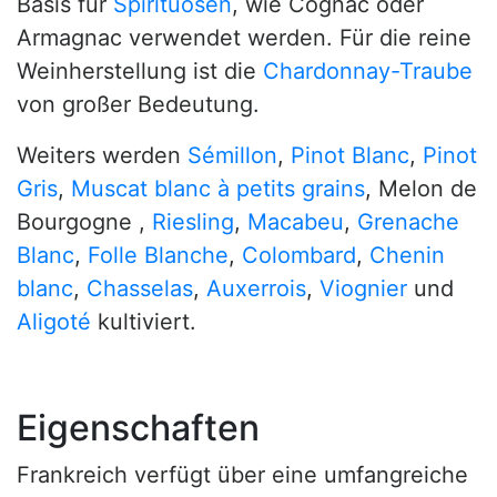
Basis für
Spirituosen
, wie Cognac oder
Armagnac verwendet werden. Für die reine
Weinherstellung ist die
Chardonnay-Traube
von großer Bedeutung.
Weiters werden
Sémillon
,
Pinot Blanc
,
Pinot
Gris
,
Muscat blanc à petits grains
, Melon de
Bourgogne ,
Riesling
,
Macabeu
,
Grenache
Blanc
,
Folle Blanche
,
Colombard
,
Chenin
blanc
,
Chasselas
,
Auxerrois
,
Viognier
und
Aligoté
kultiviert.
Eigenschaften
Frankreich verfügt über eine umfangreiche