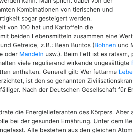
werden kann. Man spricht dabei von der
immten Kombinationen von tierischen und
tigkeit sogar gesteigert werden.
it von 100 hat und Kartoffeln die
n mit beiden Lebensmitteln zusammen eine Werti
nd Getreide, z.B.: Bean Buritos (
Bohnen
und M
se oder
Mandeln
usw.). Beim Fett ist es ratsam, 
halten viele regulierend wirkende ungesättigte
etten enthalten. Generell gilt: Wer fettarme
Lebe
erzichtet, ist den so genannten Zivilisationskra
lliger. Nach der Deutschen Gesellschaft für E
ate die Energielieferanten des Körpers. Aber a
Rolle bei der gesunden Ernährung. Unter dem Be
gefasst. Alle bestehen aus den gleichen Atome