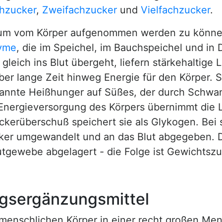
chzucker
,
Zweifachzucker
und
Vielfachzucker
.
 um vom Körper aufgenommen werden zu können
yme
, die im Speichel, im Bauchspeichel und in
leich ins Blut übergeht, liefern stärkehaltige 
ber lange Zeit hinweg Energie für den Körper. 
kannte Heißhunger auf Süßes, der durch Schwa
r Energieversorgung des Körpers übernimmt die 
uckerüberschuß speichert sie als Glykogen. Bei
cker umgewandelt und an das Blut abgegeben.
tgewebe abgelagert - die Folge ist Gewichtsz
ungsergänzungsmittel
 menschlichen Körper in einer recht großen Me