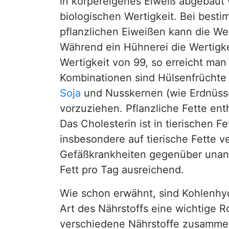
in körpereigenes Eiweiß abgebaut 
biologischen Wertigkeit. Bei best
pflanzlichen Eiweißen kann die Wer
Während ein Hühnerei die Wertigke
Wertigkeit von 99, so erreicht ma
Kombinationen sind Hülsenfrüchte u
Soja
und Nusskernen (wie Erdnüs
vorzuziehen. Pflanzliche Fette ent
Das Cholesterin ist in tierischen F
insbesondere auf tierische Fette v
Gefäßkrankheiten gegenüber unanfä
Fett pro Tag ausreichend.
Wie schon erwähnt, sind Kohlenhydr
Art des Nährstoffs eine wichtige 
verschiedene Nährstoffe zusammen