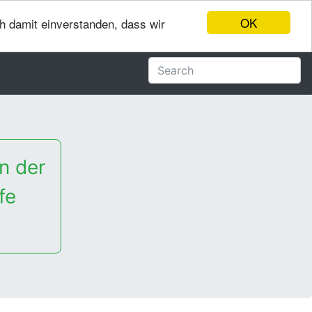
OK
ch damit einverstanden, dass wir
n der
fe