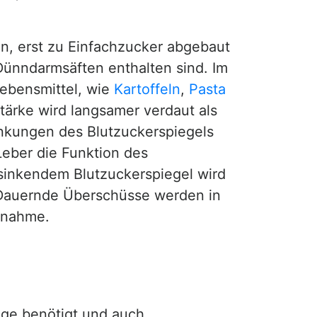
, erst zu Einfachzucker abgebaut
 Dünndarmsäften enthalten sind. Im
Lebensmittel, wie
Kartoffeln
,
Pasta
Stärke wird langsamer verdaut als
nkungen des Blutzuckerspiegels
Leber die Funktion des
 sinkendem Blutzuckerspiegel wird
 Dauernde Überschüsse werden in
unahme.
nge benötigt und auch