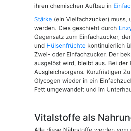
ihren chemischen Aufbau in
Einfa
Stärke
(ein Vielfachzucker) muss,
werden. Dies geschieht durch
Enz
Gegensatz zum Einfachzucker, der g
und
Hülsenfrüchte
kontinuierlich ü
Zwei- oder Einfachzucker. Der be
ausgelöst wird, bleibt aus. Bei de
Ausgleichsorgans. Kurzfristigen Z
Glycogen wieder in ein Einfachzu
Fett umgewandelt und im Unterhau
Vitalstoffe als Nahr
Alle diese Nährstoffe werden vom