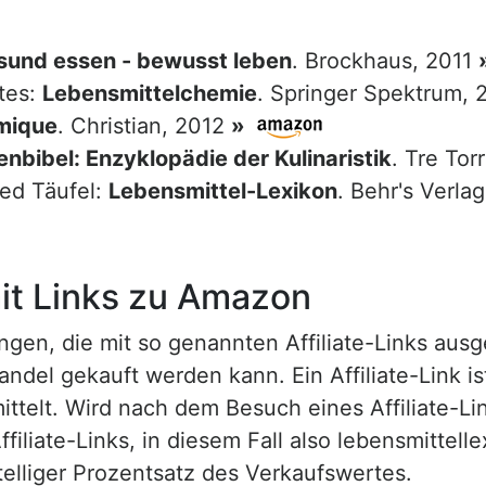
sund essen - bewusst leben
. Brockhaus, 2011
tes:
Lebensmittelchemie
. Springer Spektrum,
mique
. Christian, 2012
»
nbibel: Enzyklopädie der Kulinaristik
. Tre Tor
red Täufel:
Lebensmittel-Lexikon
. Behr's Verla
t Links zu Amazon
n, die mit so genannten Affiliate-Links ausgest
ndel gekauft werden kann. Ein Affiliate-Link is
ttelt. Wird nach dem Besuch eines Affiliate-Lin
ffiliate-Links, in diesem Fall also lebensmittell
nstelliger Prozentsatz des Verkaufswertes.