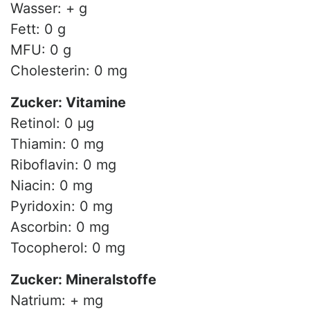
Wasser: + g
Fett: 0 g
MFU: 0 g
Cholesterin: 0 mg
Zucker: Vitamine
Retinol: 0 µg
Thiamin: 0 mg
Riboflavin: 0 mg
Niacin: 0 mg
Pyridoxin: 0 mg
Ascorbin: 0 mg
Tocopherol: 0 mg
Zucker: Mineralstoffe
Natrium: + mg