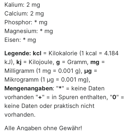
Kalium: 2 mg
Calcium: 2 mg
Phosphor: * mg
Magnesium: * mg
Eisen: * mg
Legende:
kcl
= Kilokalorie (1 kcal = 4.184
kJ),
kj
= Kilojoule,
g
= Gramm,
mg
=
Milligramm (1 mg = 0.001 g),
µg
=
Mikrogramm (1 µg = 0.001 mg),
Mengenangaben
: "
*
" = keine Daten
vorhanden "
+
" = in Spuren enthalten, "
0
" =
keine Daten oder praktisch nicht
vorhanden.
Alle Angaben ohne Gewähr!