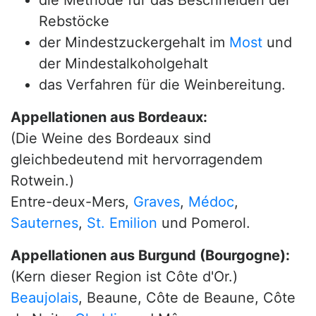
die Methode für das Beschneiden der
Rebstöcke
der Mindestzuckergehalt im
Most
und
der Mindestalkoholgehalt
das Verfahren für die Weinbereitung.
Appellationen aus Bordeaux:
(Die Weine des Bordeaux sind
gleichbedeutend mit hervorragendem
Rotwein.)
Entre-deux-Mers,
Graves
,
Médoc
,
Sauternes
,
St. Emilion
und Pomerol.
Appellationen aus Burgund (Bourgogne):
(Kern dieser Region ist Côte d'Or.)
Beaujolais
, Beaune, Côte de Beaune, Côte