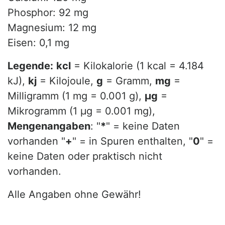
Phosphor: 92 mg
Magnesium: 12 mg
Eisen: 0,1 mg
Legende:
kcl
= Kilokalorie (1 kcal = 4.184
kJ),
kj
= Kilojoule,
g
= Gramm,
mg
=
Milligramm (1 mg = 0.001 g),
µg
=
Mikrogramm (1 µg = 0.001 mg),
Mengenangaben
: "
*
" = keine Daten
vorhanden "
+
" = in Spuren enthalten, "
0
" =
keine Daten oder praktisch nicht
vorhanden.
Alle Angaben ohne Gewähr!