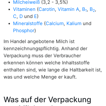
Milcheiweiß
(3,2 - 3,5%)
Vitaminen
(
Carotin
,
Vitamin A
,
B
,
B
,
1
2
C
,
D
und
E
)
Mineralstoffe
(
Calcium
,
Kalium
und
Phosphor
)
Im Handel angebotene Milch ist
kennzeichnungspflichtig. Anhand der
Verpackung muss der Verbraucher
erkennen können welche Inhaltsstoffe
enthalten sind, wie lange die Haltbarkeit ist,
was und welche Menge er kauft.
Was auf der Verpackung