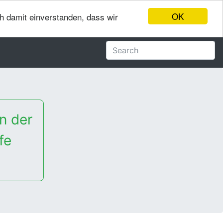
OK
ch damit einverstanden, dass wir
n der
fe