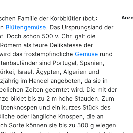
Anze
chen Familie der Korbblütler (bot.:
in
Blütengemüse
. Das Ursprungsland der
t. Doch schon 500 v. Chr. galt die
Römern als teure Delikatesse der
wird das frostempfindliche
Gemüse
rund
tanbauländer sind Portugal, Spanien,
Türkei, Israel, Ägypten, Algerien und
zjährig im Handel angeboten, da sie in
dlichen Zeiten geerntet wird. Die mit der
nze bildet bis zu 2 m hohe Stauden. Zum
Blütenknospen und ein kurzes Stück des
ndliche oder längliche Knospen, die an
ach Sorte können sie bis zu 500 g wiegen