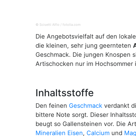
© Scisetti Alfio / fotolia.com
Die Angebotsvielfalt auf den loka
die kleinen, sehr jung geernteten
Geschmack. Die jungen Knospen sin
Artischocken nur im Hochsommer in
Inhaltsstoffe
Den feinen
Geschmack
verdankt di
bittere Note sorgt. Dieser Inhalts
beugt so Gallensteinen vor. Die A
Mineralien
Eisen
,
Calcium
und
Mag