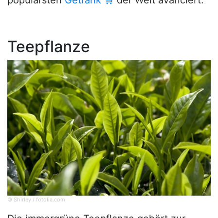
populärsten
Getränk
🛒
der Welt avanciert.
Teepflanze
© Shirley / fotolia.com