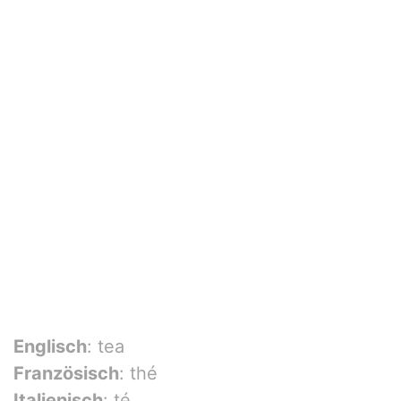
Englisch
: tea
Französisch
: thé
Italienisch
: té