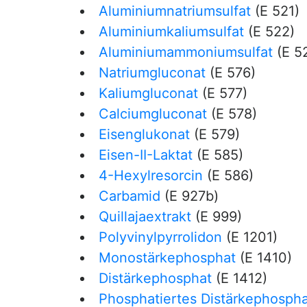
Aluminiumnatriumsulfat
(E 521)
Aluminiumkaliumsulfat
(E 522)
Aluminiumammoniumsulfat
(E 5
Natriumgluconat
(E 576)
Kaliumgluconat
(E 577)
Calciumgluconat
(E 578)
Eisenglukonat
(E 579)
Eisen-II-Laktat
(E 585)
4-Hexylresorcin
(E 586)
Carbamid
(E 927b)
Quillajaextrakt
(E 999)
Polyvinylpyrrolidon
(E 1201)
Monostärkephosphat
(E 1410)
Distärkephosphat
(E 1412)
Phosphatiertes Distärkephospha