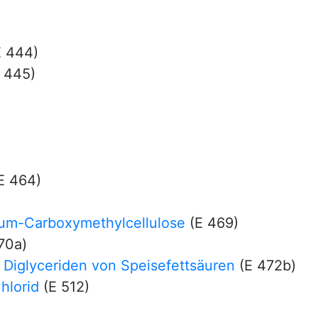
 444)
 445)
E 464)
ium-Carboxymethylcellulose
(E 469)
70a)
Diglyceriden von Speisefettsäuren
(E 472b)
hlorid
(E 512)