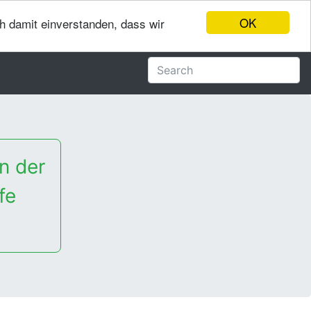
OK
ch damit einverstanden, dass wir
n der
fe