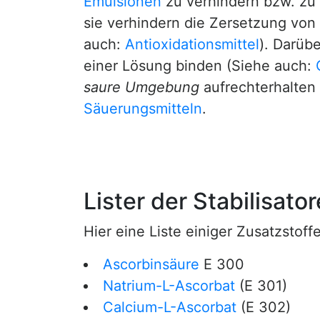
Emulsionen
zu verhindern bzw. zu
sie verhindern die Zersetzung von
auch:
Antioxidationsmittel
). Darüb
einer Lösung binden (Siehe auch:
saure Umgebung
aufrechterhalten
Säuerungsmitteln
.
Lister der Stabilisato
Hier eine Liste einiger Zusatzstoff
Ascorbinsäure
E 300
Natrium-L-Ascorbat
(E 301)
Calcium-L-Ascorbat
(E 302)