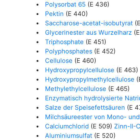
Polysorbat 65
(E 436)
Pektin
(E 440)
Saccharose-acetat-isobutyrat
(E
Glycerinester aus Wurzelharz
(E
Triphosphate
(E 451)
Polyphosphates
(E 452)
Cellulose
(E 460)
Hydroxypropylcellulose
(E 463)
Hydroxypropylmethylcellulose
(
Methylethylcellulose
(E 465)
Enzymatisch hydrolysierte Natr
Salze der Speisefettsäuren
(E 4
Milchsäureester von Mono- und 
Calciumchlorid
(E 509)
Zinn-II-C
Aluminiumsulfat
(E 520)