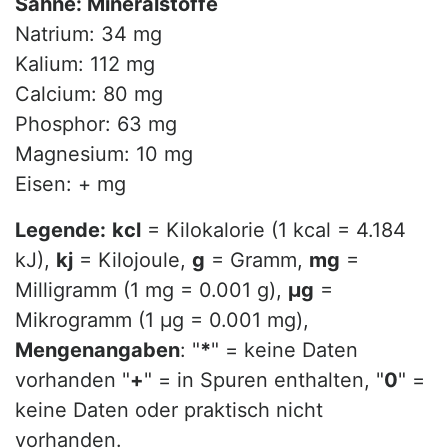
Sahne: Mineralstoffe
Natrium: 34 mg
Kalium: 112 mg
Calcium: 80 mg
Phosphor: 63 mg
Magnesium: 10 mg
Eisen: + mg
Legende:
kcl
= Kilokalorie (1 kcal = 4.184
kJ),
kj
= Kilojoule,
g
= Gramm,
mg
=
Milligramm (1 mg = 0.001 g),
µg
=
Mikrogramm (1 µg = 0.001 mg),
Mengenangaben
: "
*
" = keine Daten
vorhanden "
+
" = in Spuren enthalten, "
0
" =
keine Daten oder praktisch nicht
vorhanden.