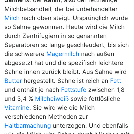
Sahne
ist der
Rahm
, also der fetthaltige
Milchbetsandteil, der bei unbehandelter
Milch
nach oben steigt. Ursprünglich wurde
so Sahne gewonnen. Heute wird die Milch
durch Zentrifugiern in so genannten
Separatoren so lange geschleudert, bis sich
die schwerere
Magermilch
nach außen
abgesetzt hat und die spezifisch leichtere
Sahne innen zurück bleibt. Aus Sahne wird
Butter
hergestellt. Sahne ist reich an
Fett
und enthält je nach
Fettstufe
zwischen 1,8
und 3,4 %
Milcheiweiß
sowie fettlösliche
Vitamine
. Sie wird wie die Milch
verschiedenen Methoden zur
Haltbarmachung
unterzogen. Und ebenfalls