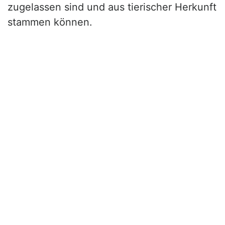
zugelassen sind und aus tierischer Herkunft
stammen können.
Themen
Lebensmittel
Fisch
Fleisch
Fleischerzeugnisse
Wild
Geflügel
Eier
Milch
Milchprodukte
Käse
Gemüse
Obst