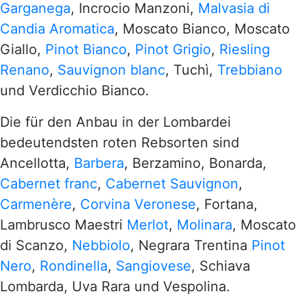
Garganega
, Incrocio Manzoni,
Malvasia di
Candia Aromatica
, Moscato Bianco, Moscato
Giallo,
Pinot Bianco
,
Pinot Grigio
,
Riesling
Renano
,
Sauvignon blanc
, Tuchì,
Trebbiano
und Verdicchio Bianco.
Die für den Anbau in der Lombardei
bedeutendsten roten Rebsorten sind
Ancellotta,
Barbera
, Berzamino, Bonarda,
Cabernet franc
,
Cabernet Sauvignon
,
Carmenère
,
Corvina Veronese
, Fortana,
Lambrusco Maestri
Merlot
,
Molinara
, Moscato
di Scanzo,
Nebbiolo
, Negrara Trentina
Pinot
Nero
,
Rondinella
,
Sangiovese
, Schiava
Lombarda, Uva Rara und Vespolina.