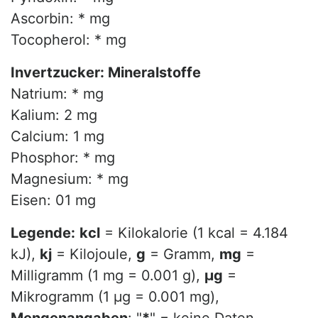
Ascorbin: * mg
Tocopherol: * mg
Invertzucker: Mineralstoffe
Natrium: * mg
Kalium: 2 mg
Calcium: 1 mg
Phosphor: * mg
Magnesium: * mg
Eisen: 01 mg
Legende:
kcl
= Kilokalorie (1 kcal = 4.184
kJ),
kj
= Kilojoule,
g
= Gramm,
mg
=
Milligramm (1 mg = 0.001 g),
µg
=
Mikrogramm (1 µg = 0.001 mg),