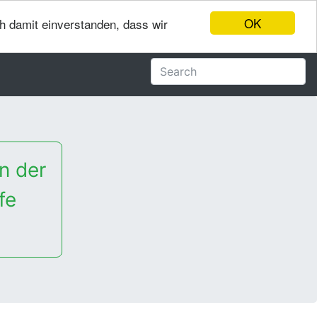
OK
ch damit einverstanden, dass wir
n der
fe