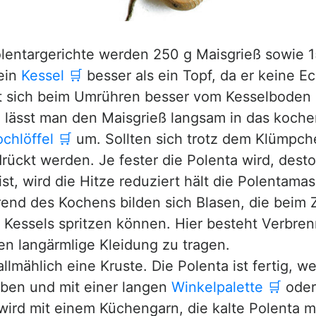
olentargerichte werden 250 g Maisgrieß sowie 
ein
Kessel
🛒
besser als ein Topf, da er keine E
st sich beim Umrühren besser vom Kesselboden 
 lässt man den Maisgrieß langsam in das koche
chlöffel
🛒
um. Sollten sich trotz dem Klümpch
rückt werden. Je fester die Polenta wird, dest
st, wird die Hitze reduziert hält die Polentam
nd des Kochens bilden sich Blasen, die beim 
 Kessels spritzen können. Hier besteht Verbre
n langärmlige Kleidung zu tragen.
lmählich eine Kruste. Die Polenta ist fertig, we
geben und mit einer langen
Winkelpalette
🛒
oder
 wird mit einem Küchengarn, die kalte Polenta 