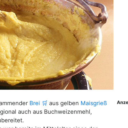
Anze
 stammender
Brei
🛒
aus gelben
Maisgrieß
regional auch aus Buchweizenmehl,
bereitet.