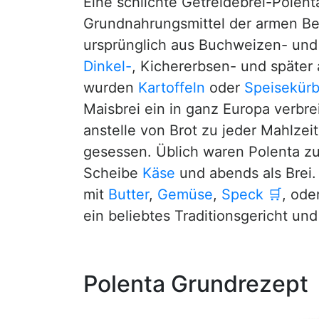
Eine schlichte Getreidebrei-Polenta
Grundnahrungsmittel der armen Be
ursprünglich aus Buchweizen- un
Dinkel-
, Kichererbsen- und später
wurden
Kartoffeln
oder
Speisekürb
Maisbrei ein in ganz Europa verb
anstelle von Brot zu jeder Mahlzei
gesessen. Üblich waren Polenta z
Scheibe
Käse
und abends als Brei.
mit
Butter
,
Gemüse
,
Speck
🛒
, ode
ein beliebtes Traditionsgericht und
Polenta Grundrezept