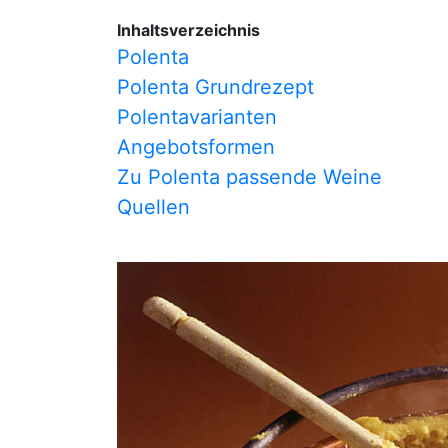
Inhaltsverzeichnis
Polenta
Polenta Grundrezept
Polentavarianten
Angebotsformen
Zu Polenta passende Weine
Quellen