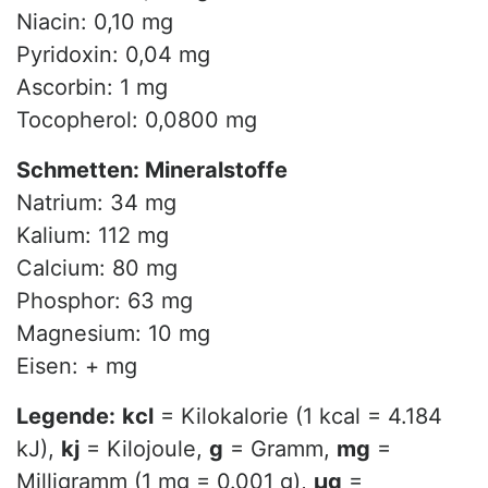
Niacin: 0,10 mg
Pyridoxin: 0,04 mg
Ascorbin: 1 mg
Tocopherol: 0,0800 mg
Schmetten: Mineralstoffe
Natrium: 34 mg
Kalium: 112 mg
Calcium: 80 mg
Phosphor: 63 mg
Magnesium: 10 mg
Eisen: + mg
Legende:
kcl
= Kilokalorie (1 kcal = 4.184
kJ),
kj
= Kilojoule,
g
= Gramm,
mg
=
Milligramm (1 mg = 0.001 g),
µg
=