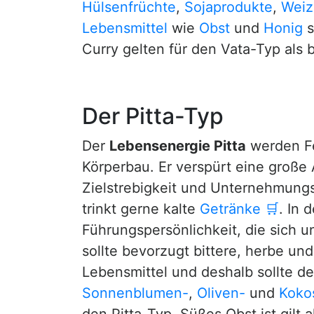
Hülsenfrüchte
,
Sojaprodukte
,
Weiz
Lebensmittel
wie
Obst
und
Honig
s
Curry gelten für den Vata-Typ als 
Der Pitta-Typ
Der
Lebensenergie Pitta
werden Fe
Körperbau. Er verspürt eine große 
Zielstrebigkeit und Unternehmungs
trinkt gerne kalte
Getränke
🛒
. In 
Führungspersönlichkeit, die sich u
sollte bevorzugt bittere, herbe u
Lebensmittel und deshalb sollte der
Sonnenblumen-
,
Oliven-
und
Koko