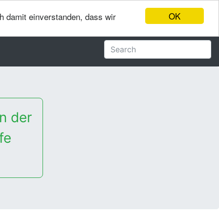
OK
ch damit einverstanden, dass wir
n der
fe