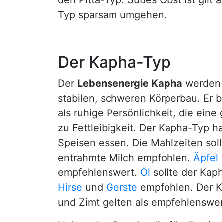
den Pitta-Typ. Süßes Obst ist gilt
Typ sparsam umgehen.
Der Kapha-Typ
Der
Lebensenergie Kapha
werden 
stabilen, schweren Körperbau. Er 
als ruhige Persönlichkeit, die ein
zu Fettleibigkeit. Der Kapha-Typ h
Speisen essen. Die Mahlzeiten soll
entrahmte Milch empfohlen.
Äpfel
empfehlenswert.
Öl
sollte der Kap
Hirse
und
Gerste
empfohlen. Der Ka
und Zimt gelten als empfehlenswer