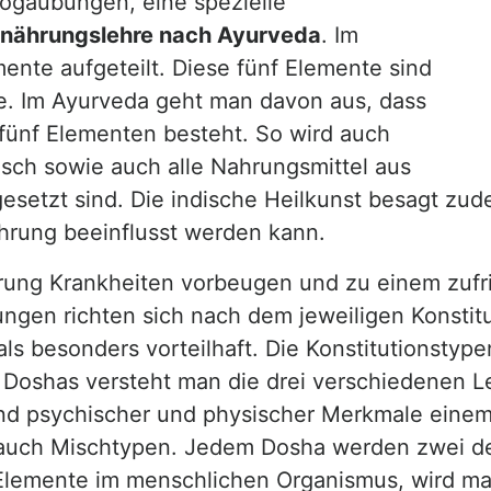
ogaübungen, eine spezielle
rnährungslehre nach Ayurveda
. Im
mente aufgeteilt. Diese fünf Elemente sind
e. Im Ayurveda geht man davon aus, dass
 fünf Elementen besteht. So wird auch
ch sowie auch alle Nahrungsmittel aus
etzt sind. Die indische Heilkunst besagt zude
hrung beeinflusst werden kann.
nährung Krankheiten vorbeugen und zu einem zu
ngen richten sich nach dem jeweiligen Konstitu
s besonders vorteilhaft. Die Konstitutionstype
n Doshas versteht man die drei verschiedenen L
nd psychischer und physischer Merkmale einem
s auch Mischtypen. Jedem Dosha werden zwei de
lemente im menschlichen Organismus, wird man 