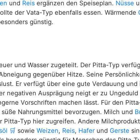
en
und
Reis
ergänzen den Speiseplan.
Nüsse
u
ollte der Vata-Typ ebenfalls essen. Wärmende
besonders günstig.
uer und Wasser zugeteilt. Der Pitta-Typ verfü
Abneigung gegenüber Hitze. Seine Persönlichkei
lust. Er verfügt über eine gute Verdauung und 
der negativen Ausprägung neigt er zu Ungeduld u
ngerne Vorschriften machen lässt. Für den Pitta
nd süße Nahrungsmittel bevorzugen. Milch und
B
 Pitta-Typ hier zugreifen. Andere Milchprodukte 
söl
🛒
sowie
Weizen
,
Reis
,
Hafer
und
Gerste
sin