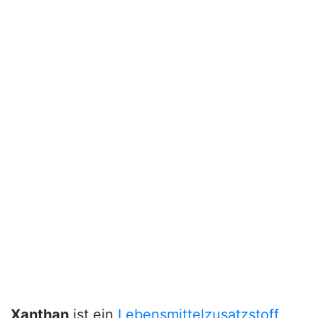
Xanthan
ist ein
Lebensmittelzusatzstoff
,