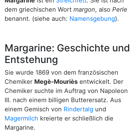
Margarine
ist ein
Streichfett
. Sie ist nach
dem griechischen Wort
margon
, also
Perle
benannt. (siehe auch:
Namensgebung
).
Margarine: Geschichte und
Entstehung
Sie wurde 1869 von dem französischen
Chemiker
Megè-Mouriès
entwickelt. Der
Chemiker suchte im Auftrag von Napoleon
III. nach einem billigen Butterersatz. Aus
einem Gemisch von
Rindertalg
und
Magermilch
kreierte er schließlich die
Margarine.