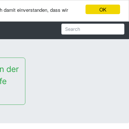
OK
ch damit einverstanden, dass wir
n der
fe