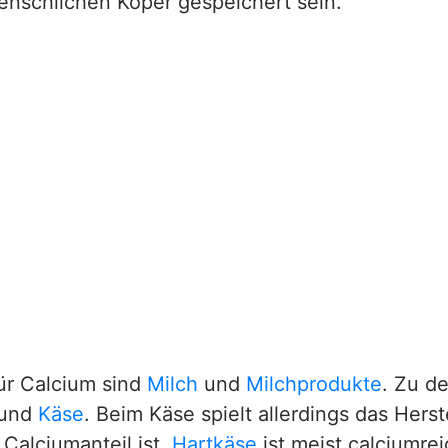
enschlichen Köper gespeichert sein.
ür Calcium sind
Milch
und
Milchprodukte
. Zu d
und
Käse
. Beim Käse spielt allerdings das Hers
Calciumanteil ist.
Hartkäse
ist meist calciumrei