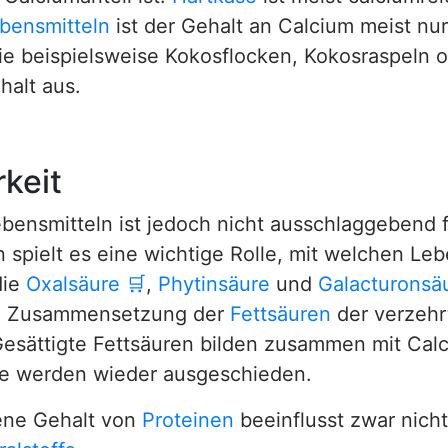
bensmitteln
ist der Gehalt an Calcium meist nur
wie beispielsweise Kokosflocken, Kokosraspeln 
halt aus.
keit
bensmitteln ist jedoch nicht ausschlaggebend f
n spielt es eine wichtige Rolle, mit welchen L
die
Oxalsäure
🛒
,
Phytinsäure
und
Galacturonsä
ie Zusammensetzung der
Fettsäuren
der verzehr
esättigte Fettsäuren bilden zusammen mit Calc
Sie werden wieder ausgeschieden.
ene Gehalt von
Proteinen
beeinflusst zwar nich