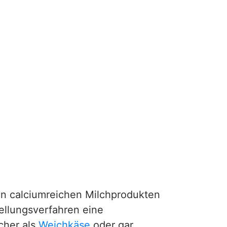
en calciumreichen Milchprodukten
tellungsverfahren eine
cher als
Weichkäse
oder gar