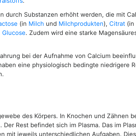
alstoffs
.
nn durch Substanzen erhöht werden, die mit Ca
actose
(in
Milch
und
Milchprodukten
),
Citrat
(in
d
Glucose
. Zudem wird eine starke Magensäures
ahrung bei der Aufnahme von Calcium beeinflus
haben eine physiologisch bedingte niedrigere R
n.
tgewebe des Körpers. In Knochen und Zähnen be
. Der Rest befindet sich im Plasma. Das im Pla
en mit jeweils unterschiedlichen Aufgaben. Dies