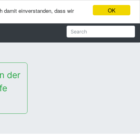
OK
ch damit einverstanden, dass wir
n der
fe