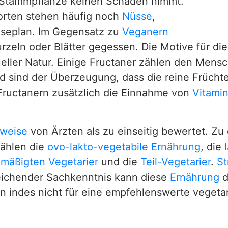
 Stammpflanze keinen Schaden nimmt.
rten stehen häufig noch
Nüsse
,
seplan. Im Gegensatz zu
Veganern
rzeln oder Blätter gegessen. Die Motive für di
tueller Natur. Einige Fructaner zählen den Mens
d sind der Überzeugung, dass die reine Früch
Fructanern zusätzlich die Einnahme von
Vitami
weise
von Ärzten als zu einseitig bewertet. Z
ählen die
ovo-lakto-vegetabile Ernährung
, die
mäßigten Vegetarier
und die
Teil-Vegetarier
.
St
eichender Sachkenntnis kann diese
Ernährung
d
n indes nicht für eine empfehlenswerte vegeta