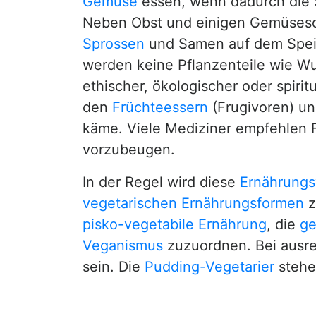
Gemüse
essen, wenn dadurch die
Neben Obst und einigen Gemüseso
Sprossen
und Samen auf dem Spei
werden keine Pflanzenteile wie Wu
ethischer, ökologischer oder spiri
den
Früchteessern
(Frugivoren) un
käme. Viele Mediziner empfehlen 
vorzubeugen.
In der Regel wird diese
Ernährungs
vegetarischen Ernährungsformen
z
pisko-vegetabile Ernährung
, die
ge
Veganismus
zuzuordnen. Bei ausr
sein. Die
Pudding-Vegetarier
stehe