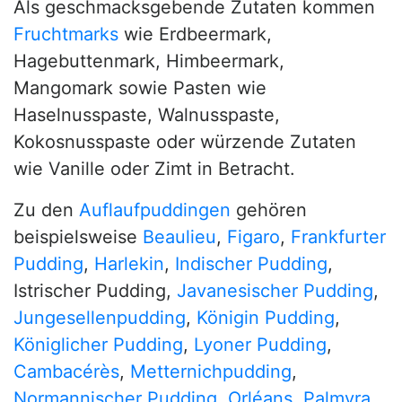
Als geschmacksgebende Zutaten kommen
Fruchtmarks
wie Erdbeermark,
Hagebuttenmark, Himbeermark,
Mangomark sowie Pasten wie
Haselnusspaste, Walnusspaste,
Kokosnusspaste oder würzende Zutaten
wie Vanille oder Zimt in Betracht.
Zu den
Auflaufpuddingen
gehören
beispielsweise
Beaulieu
,
Figaro
,
Frankfurter
Pudding
,
Harlekin
,
Indischer Pudding
,
Istrischer Pudding,
Javanesischer Pudding
,
Jungesellenpudding
,
Königin Pudding
,
Königlicher Pudding
,
Lyoner Pudding
,
Cambacérès
,
Metternichpudding
,
Normannischer Pudding
,
Orléans
,
Palmyra
,