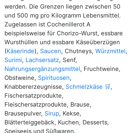
werden. Die Grenzen liegen zwischen 50
und 500 mg pro Kilogramm Lebensmittel.
Zugelassen ist Cochenillerot A
beispielsweise für Chorizo-Wurst, essbare
Wursthüllen und essbare Käseüberzügen
(
Käserinde
),
Saucen
, Chutneys,
Würzmittel
,
Surimi
,
Lachsersatz
, Senf,
Nahrungsergänzungsmittel
, Fruchtweine,
Obstweine,
Spirituosen
,
Knabbererzeugnisse,
Schmelzkäse
🛒
,
Fischersatzprodukte,
Fleischersatzprodukte, Brause,
Brausepulver,
Sirup
, Kekse,
Blätterteiggebäck, Kuchen, Desserts,
Speiseeis und Süßwaren.