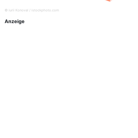
© iurii Konoval / istockphoto.com
Anzeige