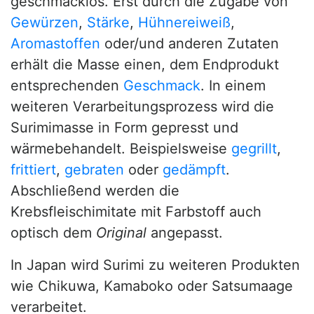
geschmacklos. Erst durch die Zugabe von
Gewürzen
,
Stärke
,
Hühnereiweiß
,
Aromastoffen
oder/und anderen Zutaten
erhält die Masse einen, dem Endprodukt
entsprechenden
Geschmack
. In einem
weiteren Verarbeitungsprozess wird die
Surimimasse in Form gepresst und
wärmebehandelt. Beispielsweise
gegrillt
,
frittiert
,
gebraten
oder
gedämpft
.
Abschließend werden die
Krebsfleischimitate mit Farbstoff auch
optisch dem
Original
angepasst.
In Japan wird Surimi zu weiteren Produkten
wie Chikuwa, Kamaboko oder Satsumaage
verarbeitet.