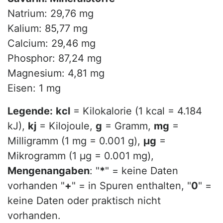
Natrium: 29,76 mg
Kalium: 85,77 mg
Calcium: 29,46 mg
Phosphor: 87,24 mg
Magnesium: 4,81 mg
Eisen: 1 mg
Legende:
kcl
= Kilokalorie (1 kcal = 4.184
kJ),
kj
= Kilojoule,
g
= Gramm,
mg
=
Milligramm (1 mg = 0.001 g),
µg
=
Mikrogramm (1 µg = 0.001 mg),
Mengenangaben
: "
*
" = keine Daten
vorhanden "
+
" = in Spuren enthalten, "
0
" =
keine Daten oder praktisch nicht
vorhanden.