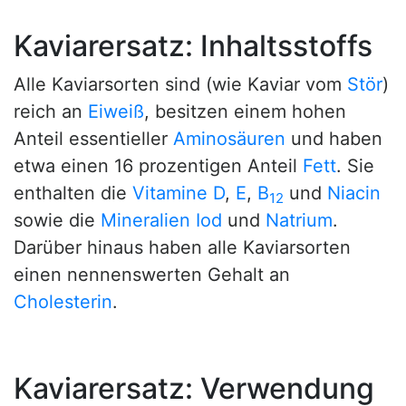
Kaviarersatz: Inhaltsstoffs
Alle Kaviarsorten sind (wie Kaviar vom
Stör
)
reich an
Eiweiß
, besitzen einem hohen
Anteil essentieller
Aminosäuren
und haben
etwa einen 16 prozentigen Anteil
Fett
. Sie
enthalten die
Vitamine D
,
E
,
B
und
Niacin
12
sowie die
Mineralien
Iod
und
Natrium
.
Darüber hinaus haben alle Kaviarsorten
einen nennenswerten Gehalt an
Cholesterin
.
Kaviarersatz: Verwendung