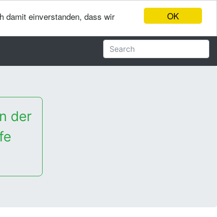
OK
ch damit einverstanden, dass wir
n der
fe