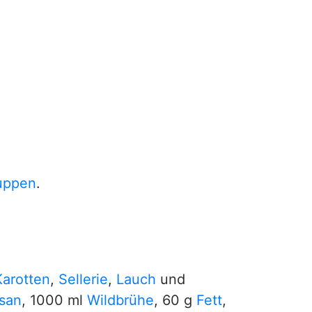
uppen
.
Karotten
,
Sellerie
,
Lauch
und
san
, 1000 ml
Wildbrühe
, 60 g
Fett
,