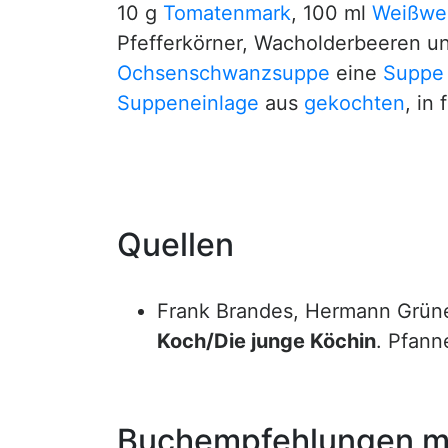
10 g
Tomatenmark
, 100 ml
Weißwe
Pfefferkörner, Wacholderbeeren u
Ochsenschwanzsuppe
eine
Suppe
Suppeneinlage
aus
gekochten
, in
Quellen
Frank Brandes, Hermann Grüne
Koch/Die junge Köchin
. Pfan
Buchempfehlungen mi