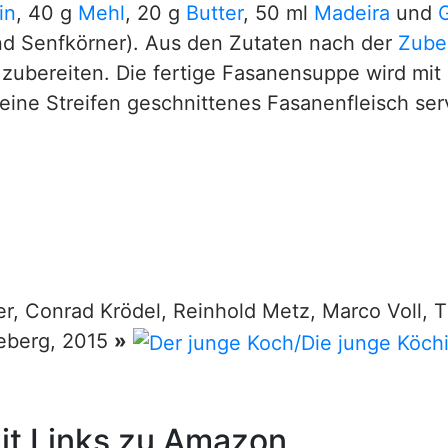
in
, 40 g
Mehl
, 20 g
Butter
, 50 ml
Madeira
und
nd Senfkörner). Aus den Zutaten nach der
Zube
zubereiten. Die fertige Fasanensuppe wird mit 
 feine Streifen geschnittenes Fasanenfleisch serv
r, Conrad Krödel, Reinhold Metz, Marco Voll,
neberg, 2015
»
t Links zu Amazon