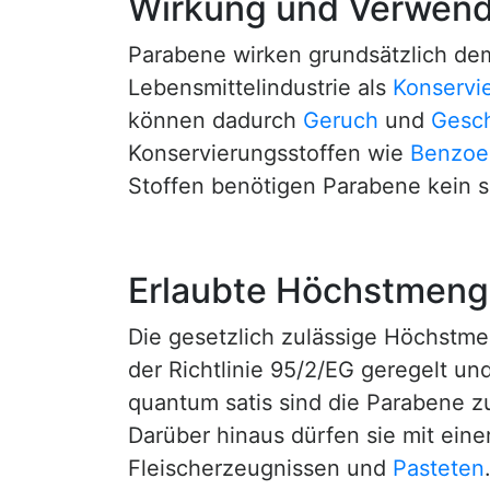
Wirkung und Verwen
Parabene wirken grundsätzlich d
Lebensmittelindustrie als
Konservi
können dadurch
Geruch
und
Gesc
Konservierungsstoffen wie
Benzoes
Stoffen benötigen Parabene kein s
Erlaubte Höchstmeng
Die gesetzlich zulässige Höchstme
der Richtlinie 95/2/EG geregelt und
quantum satis sind die Parabene 
Darüber hinaus dürfen sie mit ei
Fleischerzeugnissen und
Pasteten