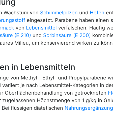
dung
em Wachstum von
Schimmelpilzen
und
Hefen
ent
erungsstoff
eingesetzt. Parabene haben einen 
hmack
von
Lebensmittel
verfälschen. Häufig w
äure (E 210)
und
Sorbinsäure (E 200)
kombinie
aures Milieu, um konservierend wirken zu könn
en in Lebensmitteln
nge von Methyl-, Ethyl- und Propylparabene wi
 variiert je nach Lebensmittel-Kategorien in de
zur Oberflächenbehandlung von getrockneten
F
ner zugelassenen Höchstmenge von 1 g/kg in G
. Bei flüssigen diätetischen
Nahrungsergänzung