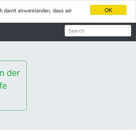
OK
ch damit einverstanden, dass wir
n der
fe