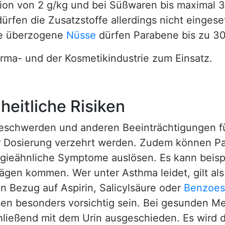
ion von 2 g/kg und bei Süßwaren bis maximal 
rfen die Zusatzstoffe allerdings nicht eingese
wie überzogene
Nüsse
dürfen Parabene bis zu 3
ma- und der Kosmetikindustrie zum Einsatz.
eitliche Risiken
schwerden und anderen Beeinträchtigungen fü
r Dosierung verzehrt werden. Zudem können P
ergieähnliche Symptome auslösen. Es kann bei
en kommen. Wer unter Asthma leidet, gilt als
in Bezug auf Aspirin, Salicylsäure oder
Benzoes
sen besonders vorsichtig sein. Bei gesunden 
ießend mit dem Urin ausgeschieden. Es wird d