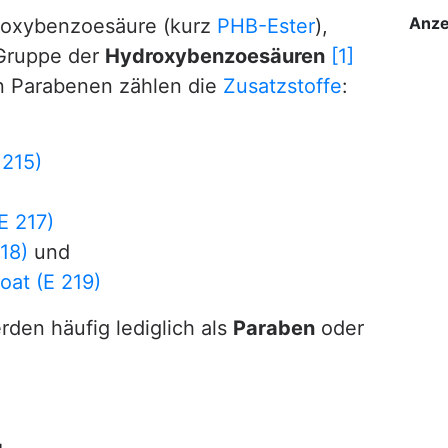
Anze
roxybenzoesäure (kurz
PHB-Ester
),
Gruppe der
Hydroxybenzoesäuren
[1]
en Parabenen zählen die
Zusatzstoffe
:
 215)
E 217)
18)
und
at (E 219)
den häufig lediglich als
Paraben
oder