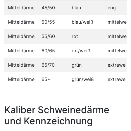
Mitteldärme
45/50
blau
eng
Mitteldärme
50/55
blau/weiß
mittelweit
Mitteldärme
55/60
rot
mittelweit
Mitteldärme
60/65
rot/weiß
mittelweit
Mitteldärme
65/70
grün
extraweit
Mitteldärme
65+
grün/weiß
extraweit
Kaliber Schweinedärme
und Kennzeichnung