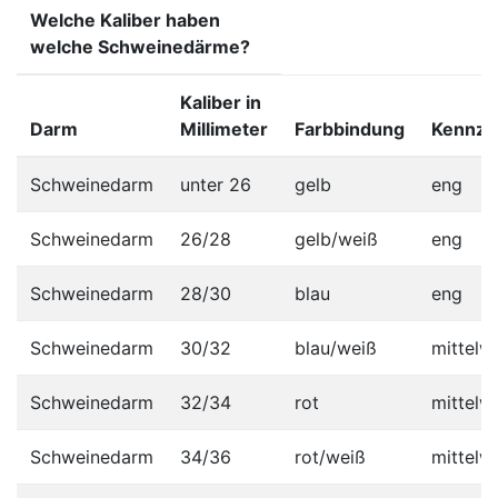
Welche Kaliber haben
welche Schweinedärme?
Kaliber in
Darm
Millimeter
Farbbindung
Kennze
Schweinedarm
unter 26
gelb
eng
Schweinedarm
26/28
gelb/weiß
eng
Schweinedarm
28/30
blau
eng
Schweinedarm
30/32
blau/weiß
mittelwe
Schweinedarm
32/34
rot
mittelwe
Schweinedarm
34/36
rot/weiß
mittelwe