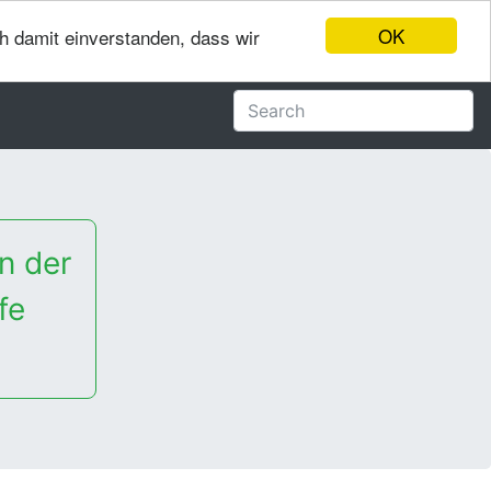
OK
ch damit einverstanden, dass wir
n der
fe