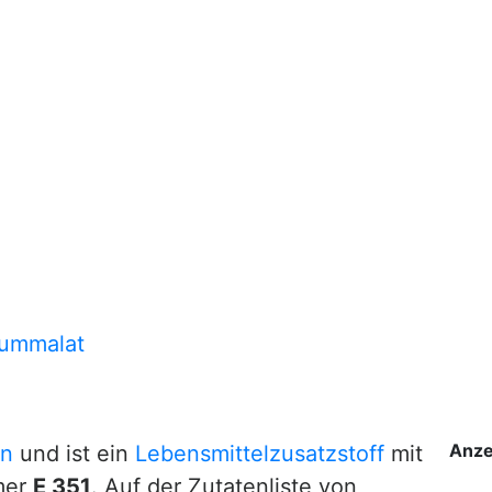
iummalat
Anze
en
und ist ein
Lebensmittelzusatzstoff
mit
mer
E 351
. Auf der Zutatenliste von