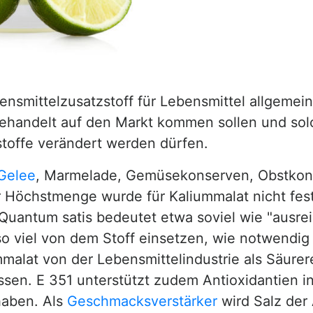
ensmittelzusatzstoff für Lebensmittel allgemei
behandelt auf den Markt kommen sollen und solc
toffe verändert werden dürfen.
Gelee
, Marmelade, Gemüsekonserven, Obstko
Höchstmenge wurde für Kaliummalat nicht festge
uantum satis bedeutet etwa soviel wie "ausrei
 so viel von dem Stoff einsetzen, wie notwendi
mmalat von der Lebensmittelindustrie als Säure
sen. E 351 unterstützt zudem Antioxidantien in
haben. Als
Geschmacksverstärker
wird Salz der 