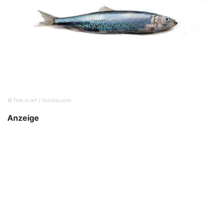
© fine in art / fotolia.com
Anzeige