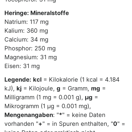
Heringe: Mineralstoffe
Natrium: 117 mg
Kalium: 360 mg
Calcium: 34 mg
Phosphor: 250 mg
Magnesium: 31 mg
Eisen: 31 mg
Legende:
kcl
= Kilokalorie (1 kcal = 4.184
kJ),
kj
= Kilojoule,
g
= Gramm,
mg
=
Milligramm (1 mg = 0.001 g),
µg
=
Mikrogramm (1 µg = 0.001 mg),
Mengenangaben
: "
*
" = keine Daten
vorhanden "
+
" = in Spuren enthalten, "
0
" =