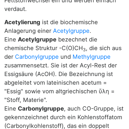
Fettstoffwechsel ein und werden einfach
verdaut.
Acetylierung
ist die biochemische
Anlagerung einer
Acetylgruppe
.
Eine
Acetylgruppe
bezechnet die
chemische Struktur -C(O)CH
, die sich aus
3
der
Carbonylgruppe
und
Methylgruppe
zusammensetzt. Sie ist der Acyl-Rest der
Essigsäure (AcOH). Die Bezeichnung ist
abgeleitet vom lateinischen acetum =
"Essig" sowie vom altgriechischen ὕλη =
"Stoff, Materie".
Eine
Carbonylgruppe
, auch CO-Gruppe, ist
gekennzeichnet durch ein Kohlenstoffatom
(Carbonylkohlenstoff), das ein doppelt