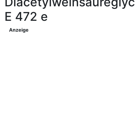
Diacetylweinsäureglyc
E 472 e
Anzeige