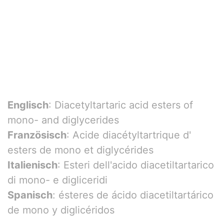
Englisch
: Diacetyltartaric acid esters of
mono- and diglycerides
Französisch
: Acide diacétyltartrique d'
esters de mono et diglycérides
Italienisch
: Esteri dell'acido diacetiltartarico
di mono- e digliceridi
Spanisch
: ésteres de ácido diacetiltartárico
de mono y diglicéridos