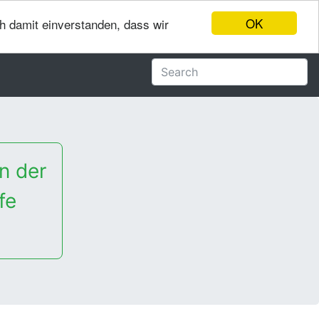
OK
ch damit einverstanden, dass wir
n der
fe