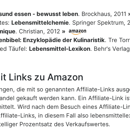
sund essen - bewusst leben
. Brockhaus, 2011
tes:
Lebensmittelchemie
. Springer Spektrum,
mique
. Christian, 2012
»
nbibel: Enzyklopädie der Kulinaristik
. Tre Tor
red Täufel:
Lebensmittel-Lexikon
. Behr's Verla
t Links zu Amazon
n, die mit so genannten Affiliate-Links ausgest
ndel gekauft werden kann. Ein Affiliate-Link is
ttelt. Wird nach dem Besuch eines Affiliate-Lin
ffiliate-Links, in diesem Fall also lebensmittell
nstelliger Prozentsatz des Verkaufswertes.