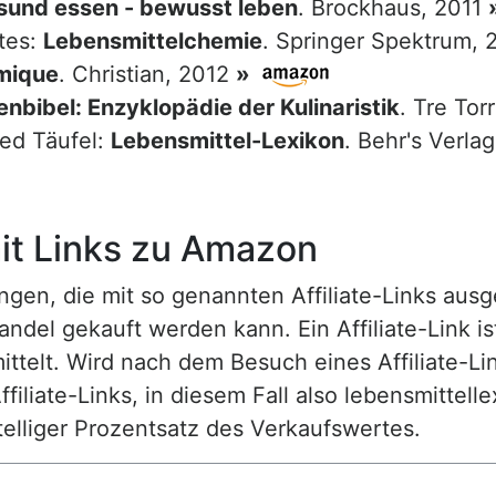
sund essen - bewusst leben
. Brockhaus, 2011
tes:
Lebensmittelchemie
. Springer Spektrum,
mique
. Christian, 2012
»
nbibel: Enzyklopädie der Kulinaristik
. Tre Tor
red Täufel:
Lebensmittel-Lexikon
. Behr's Verla
t Links zu Amazon
n, die mit so genannten Affiliate-Links ausgest
ndel gekauft werden kann. Ein Affiliate-Link is
ttelt. Wird nach dem Besuch eines Affiliate-Lin
ffiliate-Links, in diesem Fall also lebensmittell
nstelliger Prozentsatz des Verkaufswertes.