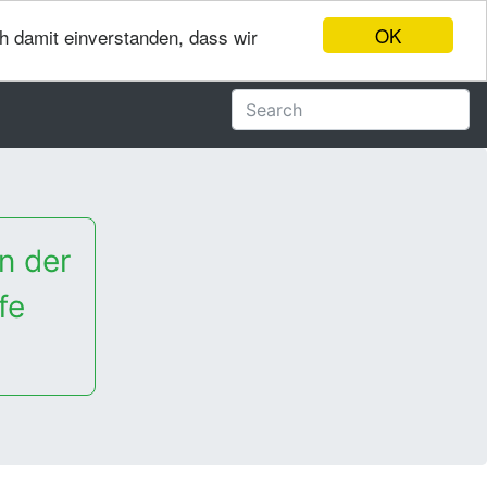
OK
ch damit einverstanden, dass wir
n der
fe