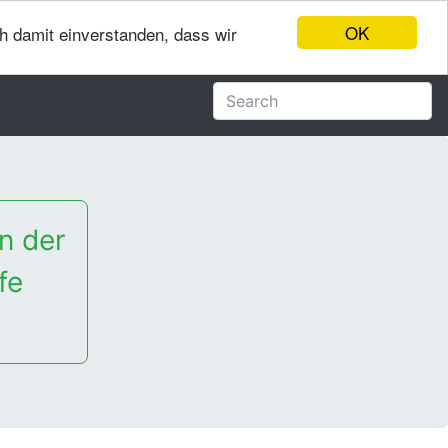
OK
ch damit einverstanden, dass wir
n der
fe