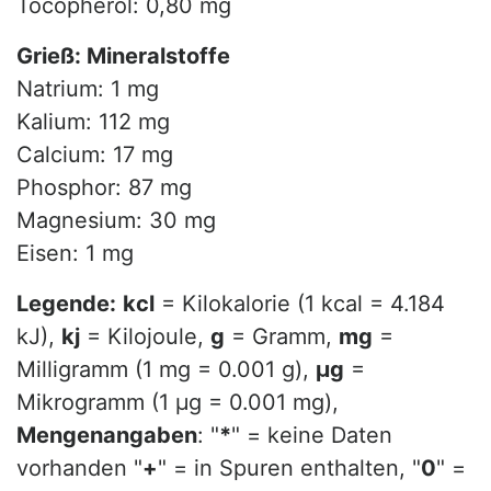
Tocopherol: 0,80 mg
Grieß: Mineralstoffe
Natrium: 1 mg
Kalium: 112 mg
Calcium: 17 mg
Phosphor: 87 mg
Magnesium: 30 mg
Eisen: 1 mg
Legende:
kcl
= Kilokalorie (1 kcal = 4.184
kJ),
kj
= Kilojoule,
g
= Gramm,
mg
=
Milligramm (1 mg = 0.001 g),
µg
=
Mikrogramm (1 µg = 0.001 mg),
Mengenangaben
: "
*
" = keine Daten
vorhanden "
+
" = in Spuren enthalten, "
0
" =