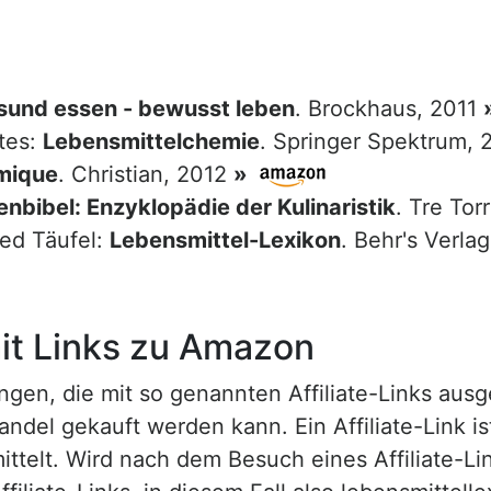
sund essen - bewusst leben
. Brockhaus, 2011
tes:
Lebensmittelchemie
. Springer Spektrum,
mique
. Christian, 2012
»
nbibel: Enzyklopädie der Kulinaristik
. Tre Tor
red Täufel:
Lebensmittel-Lexikon
. Behr's Verla
t Links zu Amazon
n, die mit so genannten Affiliate-Links ausgest
ndel gekauft werden kann. Ein Affiliate-Link is
ttelt. Wird nach dem Besuch eines Affiliate-Lin