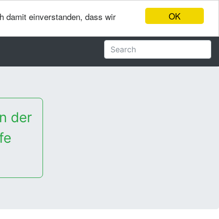
OK
ch damit einverstanden, dass wir
n der
fe