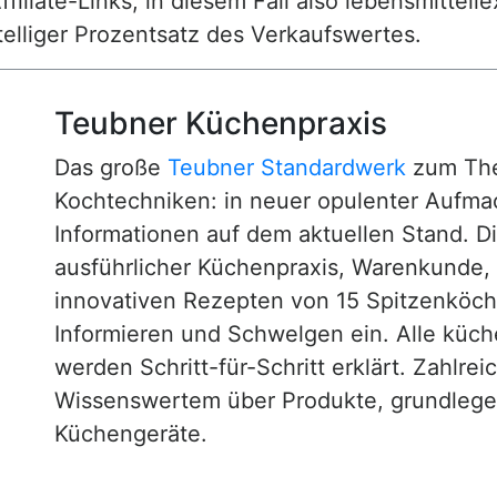
ffiliate-Links, in diesem Fall also lebensmittell
nstelliger Prozentsatz des Verkaufswertes.
Teubner Küchenpraxis
Das große
Teubner Standardwerk
zum The
Kochtechniken: in neuer opulenter Aufm
Informationen auf dem aktuellen Stand. D
ausführlicher Küchenpraxis, Warenkunde
innovativen Rezepten von 15 Spitzenköc
Informieren und Schwelgen ein. Alle küc
werden Schritt-für-Schritt erklärt. Zahlre
Wissenswertem über Produkte, grundlege
Küchengeräte.