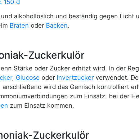
E 150 d
und alkohollöslich und beständig gegen Licht u
eim
Braten
oder
Backen
.
oniak-Zuckerkulör
nn Stärke oder Zucker erhitzt wird. In der Reg
cker
,
Glucose
oder
Invertzucker
verwendet. De
anschließend wird das Gemisch kontrolliert erh
niumverbindungen zum Einsatz. bei der Herst
men
zum Einsatz kommen.
oniak-Zuckerkulör