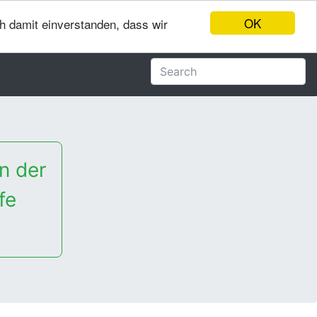
OK
ch damit einverstanden, dass wir
n der
fe