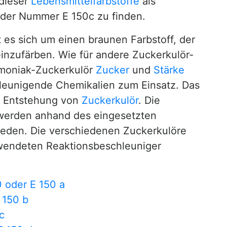
 dieser
Lebensmittelfarbstoffe
als
der Nummer E 150c zu finden.
es sich um einen braunen Farbstoff, der
einzufärben. Wie für andere Zuckerkulör-
moniak-Zuckerkulör
Zucker
und
Stärke
leunigende Chemikalien zum Einsatz. Das
ur Entstehung von
Zuckerkulör
. Die
 werden anhand des eingesetzten
ieden. Die verschiedenen Zuckerkulöre
wendeten Reaktionsbeschleuniger
0 oder E 150 a
 150 b
c