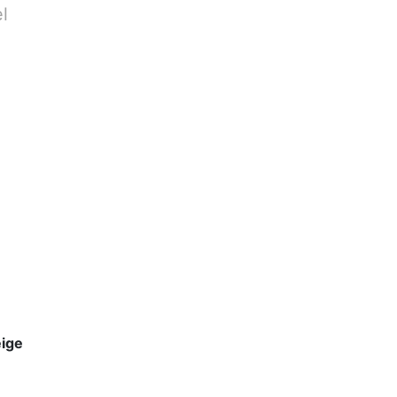
l
ige