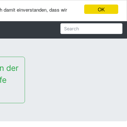
OK
ch damit einverstanden, dass wir
n der
fe