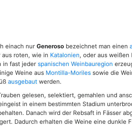
ch einach nur
Generoso
bezeichnet man einen
 aus roten, wie in
Katalonien
, oder aus weißen
 in fast jeder
spanischen Weinbauregion
erzeug
einige Weine aus
Montilla-Moriles
sowie die Wei
süß
ausgebaut
werden.
Trauben gelesen, selektiert, gemahlen und ans
eingeist in einem bestimmten Stadium unterbr
 behalten. Danach wird der Rebsaft in Fässer a
gert. Dadurch erhalten die Weine eine dunkle 