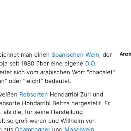
Anze
ichnet man einen
Spanischen Wein
, der
oja seit 1980 über eine eigene
D.O.
leitet sich vom arabischen Wort "chacalet"
n" oder "leicht" bedeutet.
 weißen
Rebsorten
Hondarribi Zuri und
bsorte Hondarribi Beltza hergestellt. Er
als die, für seine Herstellung
lt so groß waren und Willhelm von
g aus
Champagner
und
Moselwein