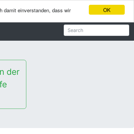
OK
ch damit einverstanden, dass wir
n der
fe