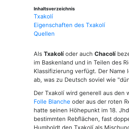
Inhaltsverzeichnis
Txakolí
Eigenschaften des Txakolí
Quellen
Als
Txakolí
oder auch
Chacolí
beze
im Baskenland und in Teilen des Ri
Klassifizierung verfügt. Der Name 
ab, was zu Deutsch soviel wie "dün
Der Txakolí wird generell aus den
Folle Blanche
oder aus der roten Re
hatte seinen Höhepunkt im 18. Jhd. 
bestimmten Rebflächen, fast doppe
Humboldt den Txakolí als Mischun