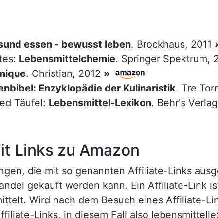
sund essen - bewusst leben
. Brockhaus, 2011
tes:
Lebensmittelchemie
. Springer Spektrum,
mique
. Christian, 2012
»
nbibel: Enzyklopädie der Kulinaristik
. Tre Tor
red Täufel:
Lebensmittel-Lexikon
. Behr's Verla
t Links zu Amazon
n, die mit so genannten Affiliate-Links ausgest
ndel gekauft werden kann. Ein Affiliate-Link is
ttelt. Wird nach dem Besuch eines Affiliate-Lin
ffiliate-Links, in diesem Fall also lebensmittell