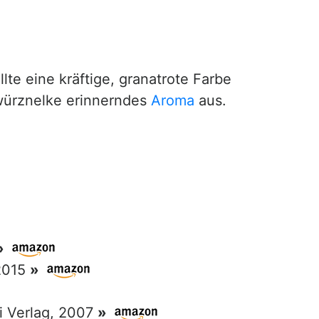
lte eine kräftige, granatrote Farbe
ürznelke erinnerndes
Aroma
aus.
»
 2015
»
ri Verlag, 2007
»