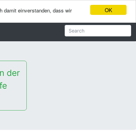
OK
ch damit einverstanden, dass wir
n der
fe