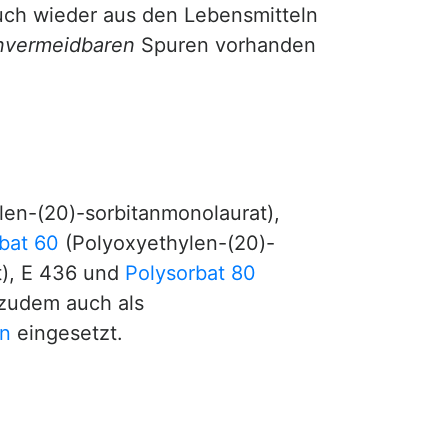
uch wieder aus den Lebensmitteln
nvermeidbaren
Spuren vorhanden
en-(20)-sorbitanmonolaurat),
bat 60
(Polyoxyethylen-(20)-
t), E 436 und
Polysorbat 80
 zudem auch als
en
eingesetzt.