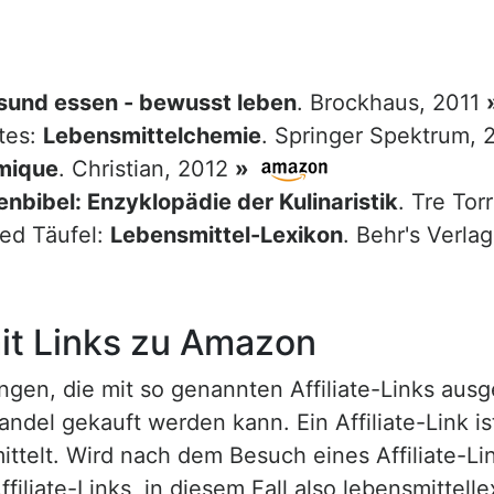
sund essen - bewusst leben
. Brockhaus, 2011
tes:
Lebensmittelchemie
. Springer Spektrum,
mique
. Christian, 2012
»
nbibel: Enzyklopädie der Kulinaristik
. Tre Tor
red Täufel:
Lebensmittel-Lexikon
. Behr's Verla
t Links zu Amazon
n, die mit so genannten Affiliate-Links ausgest
ndel gekauft werden kann. Ein Affiliate-Link is
ttelt. Wird nach dem Besuch eines Affiliate-Lin
ffiliate-Links, in diesem Fall also lebensmittell