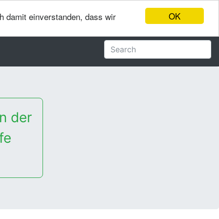
OK
ch damit einverstanden, dass wir
n der
fe