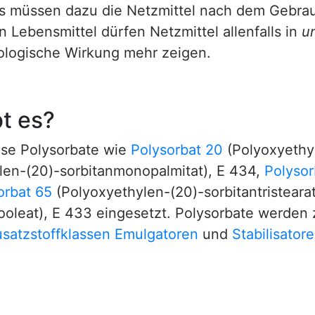
ngs müssen dazu die Netzmittel nach dem Gebra
n Lebensmittel dürfen Netzmittel allenfalls in
u
nologische Wirkung mehr zeigen.
t es?
ise Polysorbate wie
Polysorbat 20
(Polyoxyethyl
len-(20)-sorbitanmonopalmitat), E 434,
Polysor
orbat 65
(Polyoxyethylen-(20)-sorbitantristeara
ooleat), E 433 eingesetzt. Polysorbate werden
satzstoffklassen
Emulgatoren
und
Stabilisator