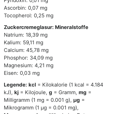
Pyridoxin: 0,01 mg
Ascorbin: 0,07 mg
Tocopherol: 0,25 mg
Zuckercremeglasur: Mineralstoffe
Natrium: 18,39 mg
Kalium: 59,11 mg
Calcium: 45,78 mg
Phosphor: 34,09 mg
Magnesium: 4,21 mg
Eisen: 0,03 mg
Legende:
kcl
= Kilokalorie (1 kcal = 4.184
kJ),
kj
= Kilojoule,
g
= Gramm,
mg
=
Milligramm (1 mg = 0.001 g),
µg
=
Mikrogramm (1 µg = 0.001 mg),