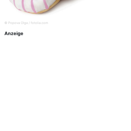
© Popova Olga / fotolia.com
Anzeige