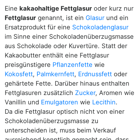
Eine
kakaohaltige Fettglasur
oder kurz nur
Fettglasur
genannt, ist ein
Glasur
und ein
Ersatzprodukt für eine
Schokoladenglasur
im Sinne einer Schokoladenüberzugsmasse
aus Schokolade oder Kuvertüre. Statt der
Kakaobutter enthält eine Fettglasur
preisgünstigere
Pflanzenfette
wie
Kokosfett
,
Palmkernfett
,
Erdnussfett
oder
gehärtete Fette. Darüber hinaus enthalten
Fettglasuren zusätzlich
Zucker
, Aromen wie
Vanillin und
Emulgatoren
wie
Lecithin
.
Da die Fettglasur optisch nicht von einer
Schokoladenüberzugsmasse zu
unterscheiden ist, muss beim Verkauf
ausreichend kenntlich gemacht sein, dass