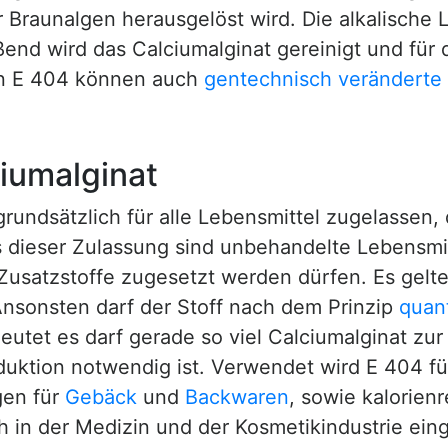
Braunalgen herausgelöst wird. Die alkalische L
ßend wird das Calciumalginat gereinigt und fü
von E 404 können auch
gentechnisch veränderte
iumalginat
 grundsätzlich für alle Lebensmittel zugelassen,
ieser Zulassung sind unbehandelte Lebensmit
usatzstoffe zugesetzt werden dürfen. Es gelten
sonsten darf der Stoff nach dem Prinzip
quan
utet es darf gerade so viel Calciumalginat zur
uktion notwendig ist. Verwendet wird E 404 für
gen für
Gebäck
und
Backwaren
, sowie kalorien
h in der Medizin und der Kosmetikindustrie eing