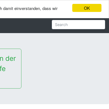
OK
ch damit einverstanden, dass wir
n der
fe