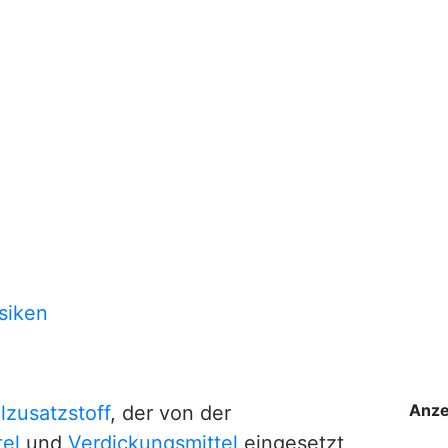
siken
Anze
lzusatzstoff
, der von der
tel
und
Verdickungsmittel
eingesetzt