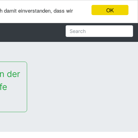
OK
ch damit einverstanden, dass wir
n der
fe