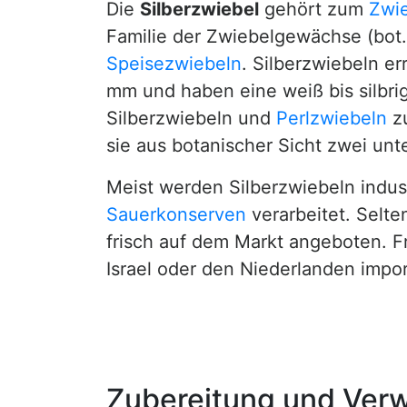
Die
Silberzwiebel
gehört zum
Zwi
Familie der Zwiebelgewächse (bot.:
Speisezwiebeln
. Silberzwiebeln e
mm und haben eine weiß bis silbr
Silberzwiebeln und
Perlzwiebeln
zu
sie aus botanischer Sicht zwei unt
Meist werden Silberzwiebeln indust
Sauerkonserven
verarbeitet. Selt
frisch auf dem Markt angeboten. F
Israel oder den Niederlanden impor
Zubereitung und Ver