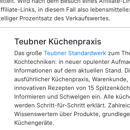
ttelt. Wird nach dem Besuch eines Affiliate-Lin
ffiliate-Links, in diesem Fall also lebensmittell
nstelliger Prozentsatz des Verkaufswertes.
Teubner Küchenpraxis
Das große
Teubner Standardwerk
zum The
Kochtechniken: in neuer opulenter Aufm
Informationen auf dem aktuellen Stand. D
ausführlicher Küchenpraxis, Warenkunde
innovativen Rezepten von 15 Spitzenköc
Informieren und Schwelgen ein. Alle küc
werden Schritt-für-Schritt erklärt. Zahlre
Wissenswertem über Produkte, grundlege
Küchengeräte.