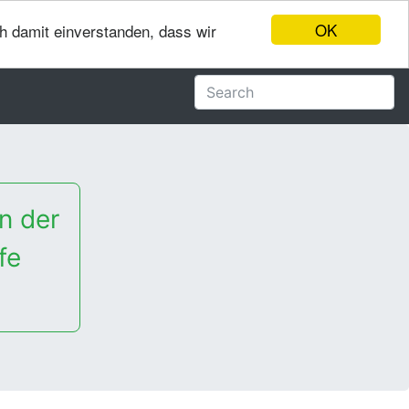
OK
ch damit einverstanden, dass wir
n der
fe