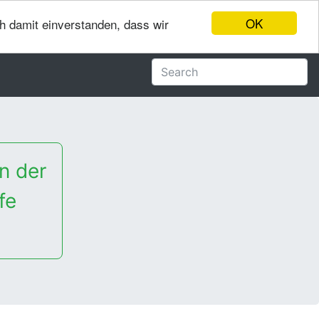
OK
ch damit einverstanden, dass wir
n der
fe