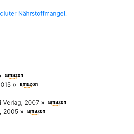
oluter Nährstoffmangel
.
»
 2015
»
ri Verlag, 2007
»
g, 2005
»