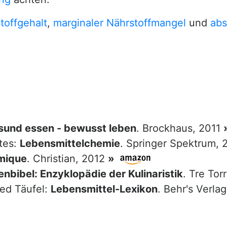
toffgehalt
,
marginaler Nährstoffmangel
und
abs
sund essen - bewusst leben
. Brockhaus, 2011
tes:
Lebensmittelchemie
. Springer Spektrum,
mique
. Christian, 2012
»
nbibel: Enzyklopädie der Kulinaristik
. Tre Tor
red Täufel:
Lebensmittel-Lexikon
. Behr's Verla