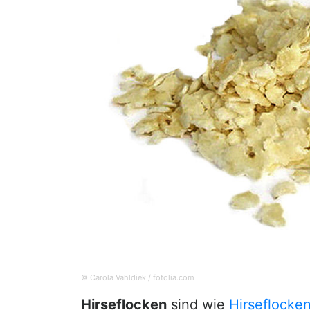
© Carola Vahldiek / fotolia.com
Hirseflocken
sind wie
Hirseflocke