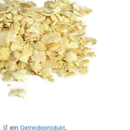
n
🛒
ein
Getreideprodukt
.