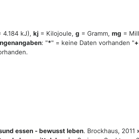
= 4.184 kJ),
kj
= Kilojoule,
g
= Gramm,
mg
= Mil
ngenangaben
: "
*
" = keine Daten vorhanden "
+
vorhanden.
sund essen - bewusst leben
. Brockhaus, 2011