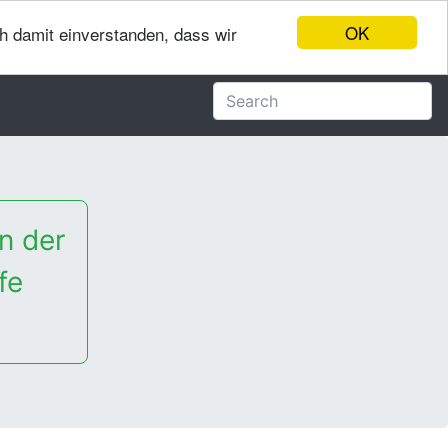
OK
ch damit einverstanden, dass wir
n der
fe