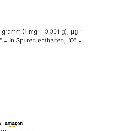
ligramm (1 mg = 0.001 g),
µg
=
" = in Spuren enthalten, "
0
" =
»