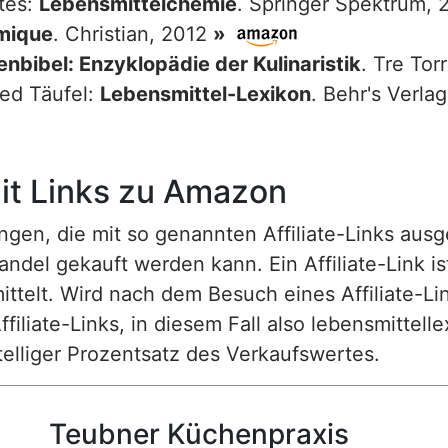
tes:
Lebensmittelchemie
. Springer Spektrum,
mique
. Christian, 2012
»
nbibel: Enzyklopädie der Kulinaristik
. Tre Tor
red Täufel:
Lebensmittel-Lexikon
. Behr's Verla
t Links zu Amazon
n, die mit so genannten Affiliate-Links ausgest
ndel gekauft werden kann. Ein Affiliate-Link is
ttelt. Wird nach dem Besuch eines Affiliate-Lin
ffiliate-Links, in diesem Fall also lebensmittell
nstelliger Prozentsatz des Verkaufswertes.
Teubner Küchenpraxis