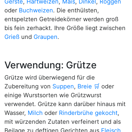
Gerste
,
Hartweizen
,
Mais
,
Dinkel
,
Roggen
oder
Buchweizen
. Die enthülsten,
entspelzten Getreidekörner werden groß
bis fein zerhackt. Ihre Größe liegt zwischen
Grieß
und
Graupen
.
Verwendung: Grütze
Grütze wird überwiegend für die
Zubereitung von
Suppen
,
Breie
🛒
oder
einige Wurstsorten wie Grützwurst
verwendet. Grütze kann darüber hinaus mit
Wasser,
Milch
oder
Rinderbrühe
gekocht
,
mit würzenden Zutaten verfeinert und als
Beilage zu deftigen Gerichten aus
Fleisch