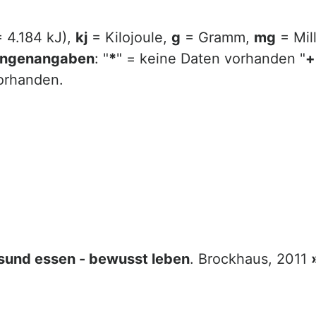
= 4.184 kJ),
kj
= Kilojoule,
g
= Gramm,
mg
= Mil
ngenangaben
: "
*
" = keine Daten vorhanden "
+
vorhanden.
sund essen - bewusst leben
. Brockhaus, 2011