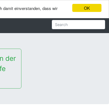
OK
ch damit einverstanden, dass wir
n der
fe