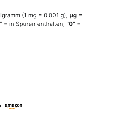
ligramm (1 mg = 0.001 g),
µg
=
" = in Spuren enthalten, "
0
" =
»