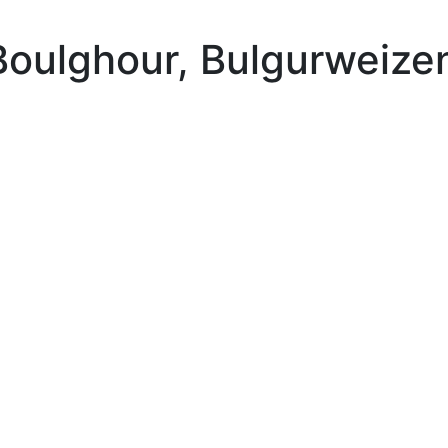
 Boulghour, Bulgurweize