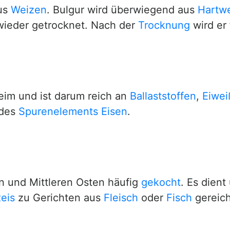
us
Weizen
. Bulgur wird überwiegend aus
Hartw
wieder getrocknet. Nach der
Trocknung
wird er 
eim und ist darum reich an
Ballaststoffen
,
Eiwei
 des
Spurenelements
Eisen
.
n und Mittleren Osten häufig
gekocht
. Es dient
eis
zu Gerichten aus
Fleisch
oder
Fisch
gereich