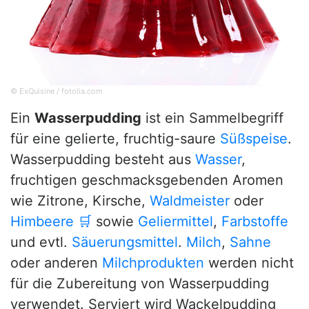
© ExQuisine / fotolia.com
Ein
Wasserpudding
ist ein Sammelbegriff
für eine gelierte, fruchtig-saure
Süßspeise
.
Wasserpudding besteht aus
Wasser
,
fruchtigen geschmacksgebenden Aromen
wie Zitrone, Kirsche,
Waldmeister
oder
Himbeere
🛒
sowie
Geliermittel
,
Farbstoffe
und evtl.
Säuerungsmittel
.
Milch
,
Sahne
oder anderen
Milchprodukten
werden nicht
für die Zubereitung von Wasserpudding
verwendet. Serviert wird Wackelpudding